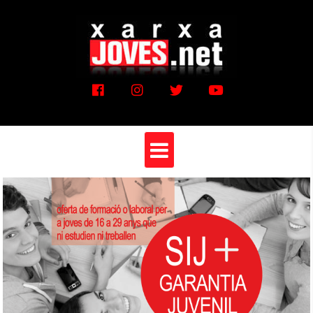
Vés
al
contingut