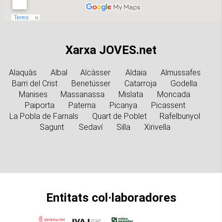
Xarxa JOVES.net
Alaquàs
Albal
Alcàsser
Aldaia
Almussafes
Barri del Crist
Benetússer
Catarroja
Godella
Manises
Massanassa
Mislata
Moncada
Paiporta
Paterna
Picanya
Picassent
La Pobla de Farnals
Quart de Poblet
Rafelbunyol
Sagunt
Sedaví
Silla
Xirivella
Entitats col·laboradores