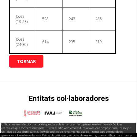
Joves
528
243
285
(18-23)
Joves
614
295
319
(24-30)
TORNAR
Entitats col·laboradores
Utilizamos una selección de cookies propias y de terceros en las páginas de este sitio web: Cookies
esenciales, que son necesarias para utilizar el sitio web; cookies funcionales, que proporcionan una mejor
facilidad de uso al utilizar el sitio web; cookies de rendimiento, que utilizamos para generar datos
agregados sobre el uso y las estadísticas del sitio web; y cookies de marketing, que se utilizan para mostrar