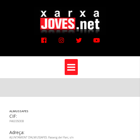
Vés
al
contingut
ALMUSSAFES
CIF:
P4603500B
Adreça:
AJUNTAMENT D'ALMUSSAFES: Passeig del Parc, s/n