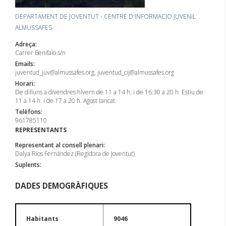
DEPARTAMENT DE JOVENTUT - CENTRE D'INFORMACIO JUVENIL
ALMUSSAFES
Adreça:
Carrer Benifaio s/n
Emails:
juventud_juv@almussafes.org, juventud_cij@almussafes.org
Horari:
De dilluns a divendres hivern de 11 a 14 h. i de 16:30 a 20 h. Estiu de
11 a 14 h. i de 17 a 20 h. Agost tancat.
Telèfons:
961785110
REPRESENTANTS
Representant al consell plenari:
Dalya Ríos Fernández (Regidora de Joventut)
Suplents:
DADES DEMOGRÀFIQUES
Habitants
9046