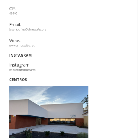
CP:
46440
Email:
juventud_juv@almussafes.org
Webs:
www.almussafes.net
INSTAGRAM
Instagram
@joventutalmussafes
CENTROS