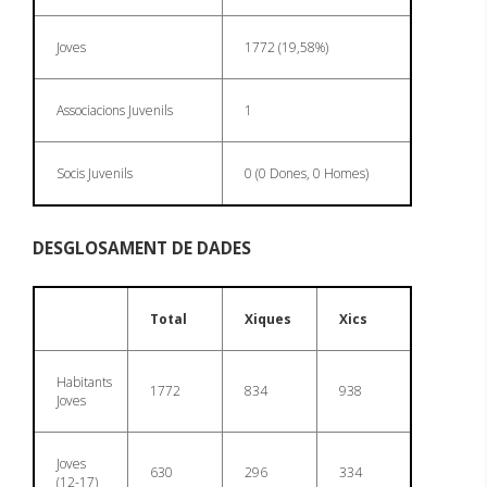
Joves
1772 (19,58%)
Associacions Juvenils
1
Socis Juvenils
0 (0 Dones, 0 Homes)
DESGLOSAMENT DE DADES
Total
Xiques
Xics
Habitants
1772
834
938
Joves
Joves
630
296
334
(12-17)