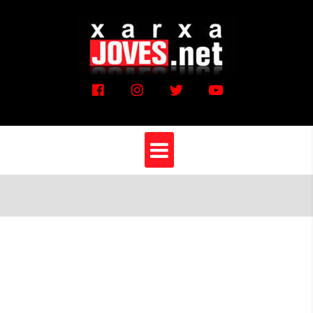
Vés
al
contingut