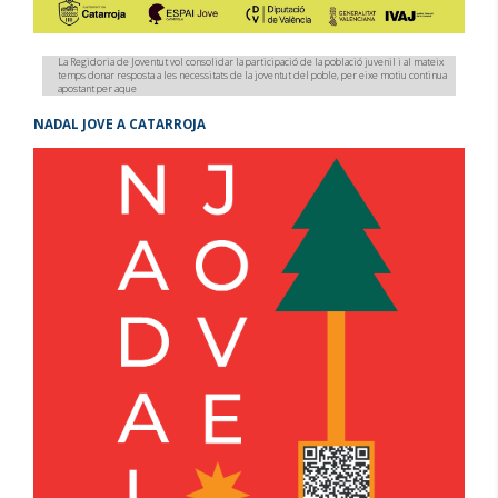
La Regidoria de Joventut vol consolidar la participació de la població juvenil i al mateix
temps donar resposta a les necessitats de la joventut del poble, per eixe motiu continua
apostant per aque
NADAL JOVE A CATARROJA