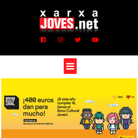
Vés
al
contingut