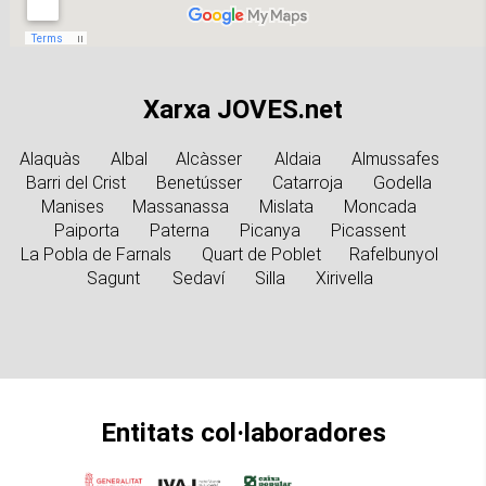
Xarxa JOVES.net
Alaquàs
Albal
Alcàsser
Aldaia
Almussafes
Barri del Crist
Benetússer
Catarroja
Godella
Manises
Massanassa
Mislata
Moncada
Paiporta
Paterna
Picanya
Picassent
La Pobla de Farnals
Quart de Poblet
Rafelbunyol
Sagunt
Sedaví
Silla
Xirivella
Entitats col·laboradores