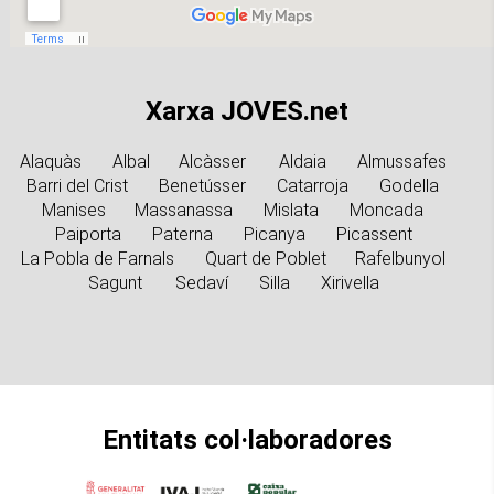
Xarxa JOVES.net
Alaquàs
Albal
Alcàsser
Aldaia
Almussafes
Barri del Crist
Benetússer
Catarroja
Godella
Manises
Massanassa
Mislata
Moncada
Paiporta
Paterna
Picanya
Picassent
La Pobla de Farnals
Quart de Poblet
Rafelbunyol
Sagunt
Sedaví
Silla
Xirivella
Entitats col·laboradores