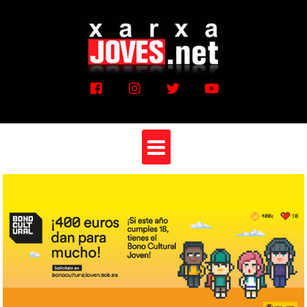
Vés
al
contingut