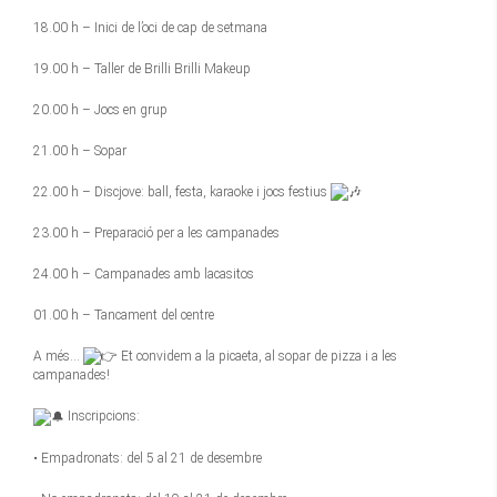
18.00 h – Inici de l’oci de cap de setmana
19.00 h – Taller de Brilli Brilli Makeup
20.00 h – Jocs en grup
21.00 h – Sopar
22.00 h – Discjove: ball, festa, karaoke i jocs festius
23.00 h – Preparació per a les campanades
24.00 h – Campanades amb lacasitos
01.00 h – Tancament del centre
A més…
Et convidem a la picaeta, al sopar de pizza i a les
campanades!
Inscripcions:
• Empadronats: del 5 al 21 de desembre