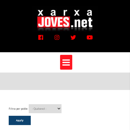
Vés
al
contingut
Filtra per poble: