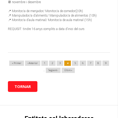
📆 novembre i desembre
📍 Monitor/a de menjador/ Monitor/a de comedor(20h)
📍 Manipulador/a d’aliments/ Manipulador/a de alimentos (10h)
📍 Monitor/a d’aula matinal/ Monitor/a de aula matinal (15h)
REQUISIT: tindre 16 anys complits a data d’inici del curs
Paginació
Primera
« Primer
Pàgina
‹ Anterior
Page
1
Page
2
Page
3
Pàgina
4
Page
5
Page
6
Page
7
Page
8
Page
9
pàgina
anterior
actual
…
Pàgina
Següent ›
Última
Últim »
següent
pàgina
TORNAR