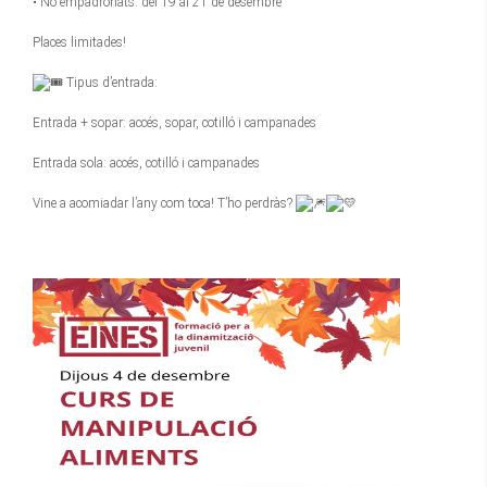
• No empadronats: del 19 al 21 de desembre
Places limitades!
Tipus d’entrada:
Entrada + sopar: accés, sopar, cotilló i campanades
Entrada sola: accés, cotilló i campanades
Vine a acomiadar l’any com toca! T’ho perdràs?