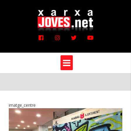
Vés
al
contingut
imatge_centre