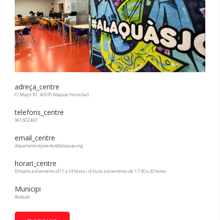
adreça_centre
C/ Major 81. 46970 Alaquàs Horta Sud
telefons_centre
961502343
email_centre
departamentjoventut@alaquas.org
horari_centre
Dimarts a divendres d'11 a 14 hores i dilluns a divendres de 17:30 a 20 hores
Municipi
Alaquàs